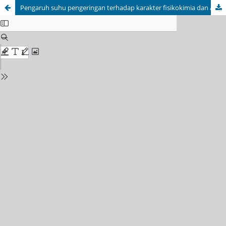
Pengaruh suhu pengeringan terhadap karakter fisikokimia dan aktivitas antioksidan tisane daun rosella (Hibiscus sabdariffa L.)