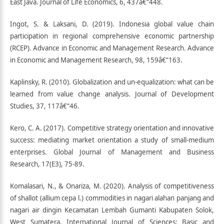
East Java. Journal of Life Economics, 6, 437â€“448.
Ingot, S. & Laksani, D. (2019). Indonesia global value chain
participation in regional comprehensive economic partnership
(RCEP). Advance in Economic and Management Research. Advance
in Economic and Management Research, 98, 159â€“163.
Kaplinsky, R. (2010). Globalization and un-equalization: what can be
learned from value change analysis. Journal of Development
Studies, 37, 117â€“46.
Kero, C. A. (2017). Competitive strategy orientation and innovative
success: mediating market orientation a study of small-medium
enterprises. Global Journal of Management and Business
Research, 17(E3), 75-89.
Komalasari, N., & Onariza, M. (2020). Analysis of competitiveness
of shallot (allium cepa l.) commodities in nagari alahan panjang and
nagari air dingin Kecamatan Lembah Gumanti Kabupaten Solok,
West Sumatera. International Journal of Sciences: Basic and