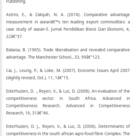
Publishing.
Astrini, E., & Zakiyah, N. A. (2018). Comparative advantage
measurement in aseanâ€™s ten leading export commodities: a
case study of asean-5. Jurnal Pendidikan Bisnis Dan Ekonomi, 4,
22â€“37.
Balassa, B. (1965). Trade liberalisation and revealed comparative
advantage. The Manchester School., 33, 99â€“123.
Cai, J., Leung, P., & Loke, M. (2007). Economic Issues April 2007
(slightly revised, Oct.). 11, 1â€“15.
Esterhuizen, D. ., Royen, V., & Luc, D. (2008). An evaluation of the
competitiveness sector in South Africa. Advanced in
Competitiveness Research. Advanced in Competitiveness
Research, 16, 31â€“46.
Esterhuizen, D. J., Royen, V., & Luc, D. (2006). Determinants of
competitiveness in the south african agro-food fibre Complex. The