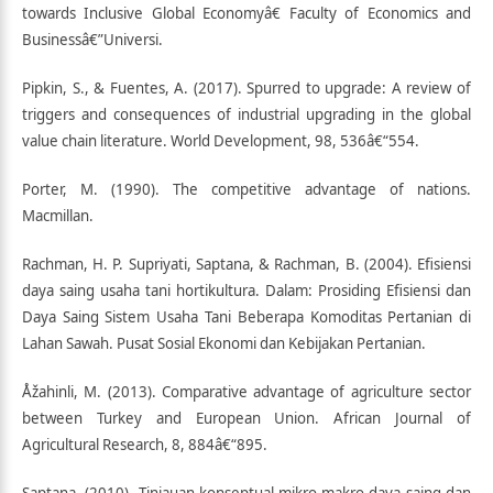
towards Inclusive Global Economyâ€ Faculty of Economics and
Businessâ€”Universi.
Pipkin, S., & Fuentes, A. (2017). Spurred to upgrade: A review of
triggers and consequences of industrial upgrading in the global
value chain literature. World Development, 98, 536â€“554.
Porter, M. (1990). The competitive advantage of nations.
Macmillan.
Rachman, H. P. Supriyati, Saptana, & Rachman, B. (2004). Efisiensi
daya saing usaha tani hortikultura. Dalam: Prosiding Efisiensi dan
Daya Saing Sistem Usaha Tani Beberapa Komoditas Pertanian di
Lahan Sawah. Pusat Sosial Ekonomi dan Kebijakan Pertanian.
Åžahinli, M. (2013). Comparative advantage of agriculture sector
between Turkey and European Union. African Journal of
Agricultural Research, 8, 884â€“895.
Saptana. (2010). Tinjauan konseptual mikro-makro daya saing dan