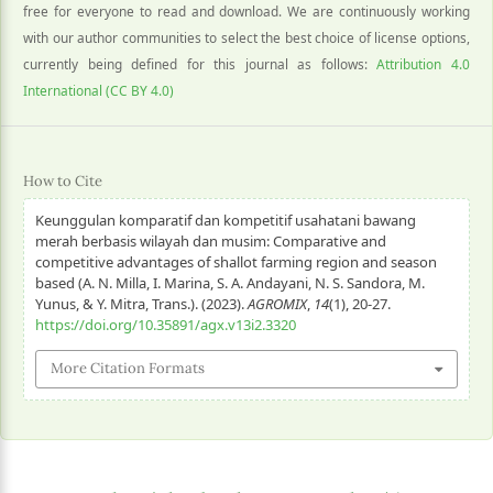
free for everyone to read and download. We are continuously working
with our author communities to select the best choice of license options,
currently being defined for this journal as follows:
Attribution 4.0
International (CC BY 4.0)
How to Cite
Keunggulan komparatif dan kompetitif usahatani bawang
merah berbasis wilayah dan musim: Comparative and
competitive advantages of shallot farming region and season
based (A. N. Milla, I. Marina, S. A. Andayani, N. S. Sandora, M.
Yunus, & Y. Mitra, Trans.). (2023).
AGROMIX
,
14
(1), 20-27.
https://doi.org/10.35891/agx.v13i2.3320
More Citation Formats