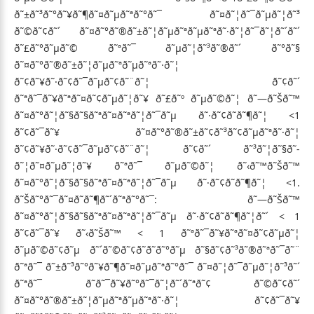
ð˜±ð˜³ð˜°ð˜¥ð˜¶ð˜¤ð˜µð˜ªð˜°ð˜¯ ð˜¤ð˜¦ð˜¯ð˜µð˜¦ð˜³
ð˜©ð˜¢ð˜´ ð˜¤ð˜°ð˜®ð˜±ð˜¦ð˜µð˜ªð˜µð˜ªð˜·ð˜¦ð˜¯ð˜¦ð˜´ð˜´
ð˜£ð˜°ð˜µð˜© ð˜ªð˜¯ ð˜µð˜¦ð˜³ð˜®ð˜´ ð˜°ð˜§
ð˜¤ð˜°ð˜®ð˜±ð˜¦ð˜µð˜ªð˜µð˜ªð˜·ð˜¦
ð˜¢ð˜¥ð˜·ð˜¢ð˜¯ð˜µð˜¢ð˜¨ð˜¦ ð˜¢ð˜´
ð˜ªð˜¯ð˜¥ð˜ªð˜¤ð˜¢ð˜µð˜¦ð˜¥ ð˜£ð˜º ð˜µð˜©ð˜¦ ð˜—ð˜Šð˜™
ð˜¤ð˜°ð˜¦ð˜§ð˜§ð˜ªð˜¤ð˜ªð˜¦ð˜¯ð˜µ ð˜·ð˜¢ð˜­ð˜¶ð˜¦ <1
ð˜¢ð˜¯ð˜¥ ð˜¤ð˜°ð˜®ð˜±ð˜¢ð˜³ð˜¢ð˜µð˜ªð˜·ð˜¦
ð˜¢ð˜¥ð˜·ð˜¢ð˜¯ð˜µð˜¢ð˜¨ð˜¦ ð˜¢ð˜´ ð˜³ð˜¦ð˜§ð˜­
ð˜¦ð˜¤ð˜µð˜¦ð˜¥ ð˜ªð˜¯ ð˜µð˜©ð˜¦ ð˜‹ð˜™ð˜Šð˜™
ð˜¤ð˜°ð˜¦ð˜§ð˜§ð˜ªð˜¤ð˜ªð˜¦ð˜¯ð˜µ ð˜·ð˜¢ð˜­ð˜¶ð˜¦ <1.
ð˜Šð˜°ð˜¯ð˜¤ð˜­ð˜¶ð˜´ð˜ªð˜°ð˜¯: ð˜—ð˜Šð˜™
ð˜¤ð˜°ð˜¦ð˜§ð˜§ð˜ªð˜¤ð˜ªð˜¦ð˜¯ð˜µ ð˜·ð˜¢ð˜­ð˜¶ð˜¦ð˜´ < 1
ð˜¢ð˜¯ð˜¥ ð˜‹ð˜Šð˜™ < 1 ð˜ªð˜¯ð˜¥ð˜ªð˜¤ð˜¢ð˜µð˜¦
ð˜µð˜©ð˜¢ð˜µ ð˜´ð˜©ð˜¢ð˜­ð˜­ð˜°ð˜µ ð˜§ð˜¢ð˜³ð˜®ð˜ªð˜¯ð˜¨
ð˜ªð˜¯ ð˜±ð˜³ð˜°ð˜¥ð˜¶ð˜¤ð˜µð˜ªð˜°ð˜¯ ð˜¤ð˜¦ð˜¯ð˜µð˜¦ð˜³ð˜´
ð˜ªð˜¯ ð˜ð˜¯ð˜¥ð˜°ð˜¯ð˜¦ð˜´ð˜ªð˜¢ ð˜©ð˜¢ð˜´
ð˜¤ð˜°ð˜®ð˜±ð˜¦ð˜µð˜ªð˜µð˜ªð˜·ð˜¦ ð˜¢ð˜¯ð˜¥