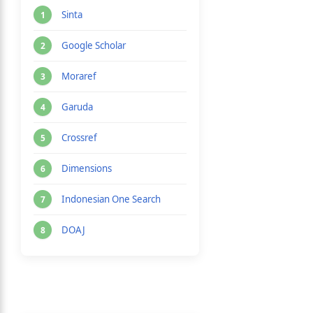
Sinta
Google Scholar
Moraref
Garuda
Crossref
Dimensions
Indonesian One Search
DOAJ