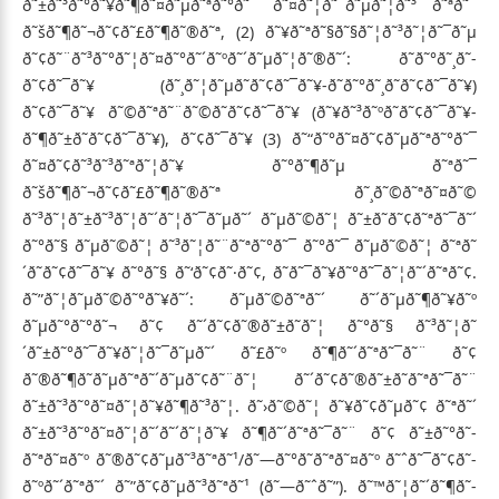
ð˜±ð˜³ð˜°ð˜¥ð˜¶ð˜¤ð˜µð˜ªð˜°ð˜¯ ð˜¤ð˜¦ð˜¯ð˜µð˜¦ð˜³ ð˜ªð˜¯
ð˜šð˜¶ð˜¬ð˜¢ð˜£ð˜¶ð˜®ð˜ª, (2) ð˜¥ð˜ªð˜§ð˜§ð˜¦ð˜³ð˜¦ð˜¯ð˜µ
ð˜¢ð˜¨ð˜³ð˜°ð˜¦ð˜¤ð˜°ð˜´ð˜ºð˜´ð˜µð˜¦ð˜®ð˜´: ð˜­ð˜°ð˜¸ð˜­
ð˜¢ð˜¯ð˜¥ (ð˜¸ð˜¦ð˜µð˜­ð˜¢ð˜¯ð˜¥-ð˜­ð˜°ð˜¸ð˜­ð˜¢ð˜¯ð˜¥)
ð˜¢ð˜¯ð˜¥ ð˜©ð˜ªð˜¨ð˜©ð˜­ð˜¢ð˜¯ð˜¥ (ð˜¥ð˜³ð˜ºð˜­ð˜¢ð˜¯ð˜¥-
ð˜¶ð˜±ð˜­ð˜¢ð˜¯ð˜¥), ð˜¢ð˜¯ð˜¥ (3) ð˜“ð˜°ð˜¤ð˜¢ð˜µð˜ªð˜°ð˜¯
ð˜¤ð˜¢ð˜³ð˜³ð˜ªð˜¦ð˜¥ ð˜°ð˜¶ð˜µ ð˜ªð˜¯
ð˜šð˜¶ð˜¬ð˜¢ð˜£ð˜¶ð˜®ð˜ª ð˜¸ð˜©ð˜ªð˜¤ð˜©
ð˜³ð˜¦ð˜±ð˜³ð˜¦ð˜´ð˜¦ð˜¯ð˜µð˜´ ð˜µð˜©ð˜¦ ð˜±ð˜­ð˜¢ð˜ªð˜¯ð˜´
ð˜°ð˜§ ð˜µð˜©ð˜¦ ð˜³ð˜¦ð˜¨ð˜ªð˜°ð˜¯ ð˜°ð˜¯ ð˜µð˜©ð˜¦ ð˜ªð˜
´ð˜­ð˜¢ð˜¯ð˜¥ ð˜°ð˜§ ð˜‘ð˜¢ð˜·ð˜¢, ð˜ð˜¯ð˜¥ð˜°ð˜¯ð˜¦ð˜´ð˜ªð˜¢.
ð˜”ð˜¦ð˜µð˜©ð˜°ð˜¥ð˜´: ð˜µð˜©ð˜ªð˜´ ð˜´ð˜µð˜¶ð˜¥ð˜º
ð˜µð˜°ð˜°ð˜¬ ð˜¢ ð˜´ð˜¢ð˜®ð˜±ð˜­ð˜¦ ð˜°ð˜§ ð˜³ð˜¦ð˜
´ð˜±ð˜°ð˜¯ð˜¥ð˜¦ð˜¯ð˜µð˜´ ð˜£ð˜º ð˜¶ð˜´ð˜ªð˜¯ð˜¨ ð˜¢
ð˜®ð˜¶ð˜­ð˜µð˜ªð˜´ð˜µð˜¢ð˜¨ð˜¦ ð˜´ð˜¢ð˜®ð˜±ð˜­ð˜ªð˜¯ð˜¨
ð˜±ð˜³ð˜°ð˜¤ð˜¦ð˜¥ð˜¶ð˜³ð˜¦. ð˜›ð˜©ð˜¦ ð˜¥ð˜¢ð˜µð˜¢ ð˜ªð˜´
ð˜±ð˜³ð˜°ð˜¤ð˜¦ð˜´ð˜´ð˜¦ð˜¥ ð˜¶ð˜´ð˜ªð˜¯ð˜¨ ð˜¢ ð˜±ð˜°ð˜­
ð˜ªð˜¤ð˜º ð˜®ð˜¢ð˜µð˜³ð˜ªð˜¹/ð˜—ð˜°ð˜­ð˜ªð˜¤ð˜º ð˜ˆð˜¯ð˜¢ð˜­
ð˜ºð˜´ð˜ªð˜´ ð˜”ð˜¢ð˜µð˜³ð˜ªð˜¹ (ð˜—ð˜ˆð˜”). ð˜™ð˜¦ð˜´ð˜¶ð˜­