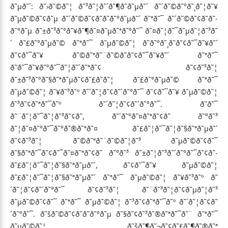
ð˜µð˜´: ð˜›ð˜©ð˜¦ ð˜³ð˜¦ð˜´ð˜¶ð˜­ð˜µð˜´ ð˜´ð˜©ð˜°ð˜¸ð˜¦ð˜¥
ð˜µð˜©ð˜¢ð˜µ ð˜´ð˜©ð˜¢ð˜­ð˜­ð˜°ð˜µð˜´ ð˜ªð˜¯ ð˜´ð˜©ð˜¢ð˜­ð˜­
ð˜°ð˜µ ð˜±ð˜³ð˜°ð˜¥ð˜¶ð˜¤ð˜µð˜ªð˜°ð˜¯ ð˜¤ð˜¦ð˜¯ð˜µð˜¦ð˜³ð˜
´ ð˜£ð˜°ð˜µð˜© ð˜ªð˜¯ ð˜µð˜©ð˜¦ ð˜­ð˜°ð˜¸ð˜­ð˜¢ð˜¯ð˜¥ð˜´
ð˜¢ð˜¯ð˜¥ ð˜©ð˜ªð˜¨ð˜©ð˜­ð˜¢ð˜¯ð˜¥ð˜´ ð˜ªð˜¯
ð˜ð˜¯ð˜¥ð˜°ð˜¯ð˜¦ð˜´ð˜ªð˜¢ ð˜¢ð˜³ð˜¦
ð˜±ð˜³ð˜°ð˜§ð˜ªð˜µð˜¢ð˜£ð˜­ð˜¦ ð˜£ð˜°ð˜µð˜© ð˜ªð˜¯
ð˜µð˜©ð˜¦ ð˜¥ð˜³ð˜º ð˜´ð˜¦ð˜¢ð˜´ð˜°ð˜¯ ð˜¢ð˜¯ð˜¥ ð˜µð˜©ð˜¦
ð˜³ð˜¢ð˜ªð˜¯ð˜º ð˜´ð˜¦ð˜¢ð˜´ð˜°ð˜¯. ð˜ð˜¯
ð˜¨ð˜¦ð˜¯ð˜¦ð˜³ð˜¢ð˜­, ð˜´ð˜°ð˜¤ð˜ªð˜¢ð˜­ ð˜°ð˜³
ð˜¦ð˜¤ð˜°ð˜¯ð˜°ð˜®ð˜ªð˜¤ ð˜£ð˜¦ð˜¯ð˜¦ð˜§ð˜ªð˜µð˜´
ð˜¢ð˜³ð˜¦ ð˜©ð˜ªð˜¨ð˜©ð˜¦ð˜³ ð˜µð˜©ð˜¢ð˜¯
ð˜§ð˜ªð˜¯ð˜¢ð˜¯ð˜¤ð˜ªð˜¢ð˜­ ð˜°ð˜³ ð˜±ð˜¦ð˜³ð˜´ð˜°ð˜¯ð˜¢ð˜­
ð˜£ð˜¦ð˜¯ð˜¦ð˜§ð˜ªð˜µð˜´, ð˜¢ð˜¯ð˜¥ ð˜µð˜©ð˜¦
ð˜£ð˜¦ð˜¯ð˜¦ð˜§ð˜ªð˜µð˜´ ð˜ªð˜¯ ð˜µð˜©ð˜¦ ð˜¥ð˜³ð˜º ð˜
´ð˜¦ð˜¢ð˜´ð˜°ð˜¯ ð˜¢ð˜³ð˜¦ ð˜¨ð˜³ð˜¦ð˜¢ð˜µð˜¦ð˜³
ð˜µð˜©ð˜¢ð˜¯ ð˜ªð˜¯ ð˜µð˜©ð˜¦ ð˜³ð˜¢ð˜ªð˜¯ð˜º ð˜´ð˜¦ð˜¢ð˜
´ð˜°ð˜¯. ð˜šð˜©ð˜¢ð˜­ð˜­ð˜°ð˜µ ð˜§ð˜¢ð˜³ð˜®ð˜ªð˜¯ð˜¨ ð˜ªð˜¯
ð˜µð˜©ð˜¦ ð˜šð˜¶ð˜¬ð˜¢ð˜£ð˜¶ð˜®ð˜ª