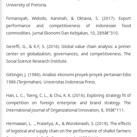
University of Pretoria.
Firmansyah, Widodo, Karsinah, & Oktavia, S. (2017). Export
performance and competitiveness of indonesian food
commodities. Jurnal Ekonomi Dan Kebijakan, 10, 289â€“310.
Gereffi, G., & K.F, S. (2016). Global value chain analysis: a primer
center on globalization, governances, and competitiveness. The
Social Science Research Institute.
Gittinger, J. (1986). Analisis ekonomi proyek-proyek pertanian Edisi
1986 (Terjemahan). Universitas Indonesia Press.
Han, L. C., Tseng, C. L., & Chu, K. K. (2016). Exploring strategy fit of
competition on foreign enterprise and brand strategy. The
International Journal of Organizational Innovation, 8, 99â€“111.
Hermawan, L. ., Prasetya, A., & Worokinasih, S. (2019). The effects
of logistical and supply chain on the performance of shallot farmers