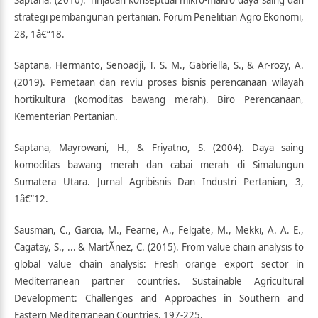
strategi pembangunan pertanian. Forum Penelitian Agro Ekonomi,
28, 1â€“18.
Saptana, Hermanto, Senoadji, T. S. M., Gabriella, S., & Ar-rozy, A.
(2019). Pemetaan dan reviu proses bisnis perencanaan wilayah
hortikultura (komoditas bawang merah). Biro Perencanaan,
Kementerian Pertanian.
Saptana, Mayrowani, H., & Friyatno, S. (2004). Daya saing
komoditas bawang merah dan cabai merah di Simalungun
Sumatera Utara. Jurnal Agribisnis Dan Industri Pertanian, 3,
1â€“12.
Sausman, C., Garcia, M., Fearne, A., Felgate, M., Mekki, A. A. E.,
Cagatay, S., ... & MartÃ­nez, C. (2015). From value chain analysis to
global value chain analysis: Fresh orange export sector in
Mediterranean partner countries. Sustainable Agricultural
Development: Challenges and Approaches in Southern and
Eastern Mediterranean Countries, 197-225.