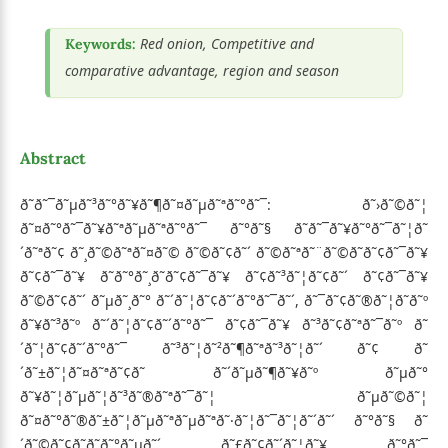
Red onion, Competitive and
Keywords:
comparative advantage, region and season
Abstract
ð˜ð˜¯ð˜µð˜³ð˜°ð˜¥ð˜¶ð˜¤ð˜µð˜ªð˜°ð˜¯: ð˜›ð˜©ð˜¦
ð˜¤ð˜°ð˜¯ð˜¥ð˜ªð˜µð˜ªð˜°ð˜¯ ð˜°ð˜§ ð˜ð˜¯ð˜¥ð˜°ð˜¯ð˜¦ð˜
´ð˜ªð˜¢ ð˜¸ð˜©ð˜ªð˜¤ð˜© ð˜©ð˜¢ð˜´ ð˜©ð˜ªð˜¨ð˜©ð˜­ð˜¢ð˜¯ð˜¥
ð˜¢ð˜¯ð˜¥ ð˜­ð˜°ð˜¸ð˜­ð˜¢ð˜¯ð˜¥ ð˜¢ð˜³ð˜¦ð˜¢ð˜´ ð˜¢ð˜¯ð˜¥
ð˜©ð˜¢ð˜´ ð˜µð˜¸ð˜° ð˜´ð˜¦ð˜¢ð˜´ð˜°ð˜¯ð˜´, ð˜¯ð˜¢ð˜®ð˜¦ð˜­ð˜º
ð˜¥ð˜³ð˜º ð˜´ð˜¦ð˜¢ð˜´ð˜°ð˜¯ ð˜¢ð˜¯ð˜¥ ð˜³ð˜¢ð˜ªð˜¯ð˜º ð˜
´ð˜¦ð˜¢ð˜´ð˜°ð˜¯ ð˜³ð˜¦ð˜²ð˜¶ð˜ªð˜³ð˜¦ð˜´ ð˜¢ ð˜
´ð˜±ð˜¦ð˜¤ð˜ªð˜¢ð˜­ ð˜´ð˜µð˜¶ð˜¥ð˜º ð˜µð˜°
ð˜¥ð˜¦ð˜µð˜¦ð˜³ð˜®ð˜ªð˜¯ð˜¦ ð˜µð˜©ð˜¦
ð˜¤ð˜°ð˜®ð˜±ð˜¦ð˜µð˜ªð˜µð˜ªð˜·ð˜¦ð˜¯ð˜¦ð˜´ð˜´ ð˜°ð˜§ ð˜
´ð˜©ð˜¢ð˜­ð˜­ð˜°ð˜µð˜´ ð˜£ð˜¢ð˜´ð˜¦ð˜¥ ð˜°ð˜¯