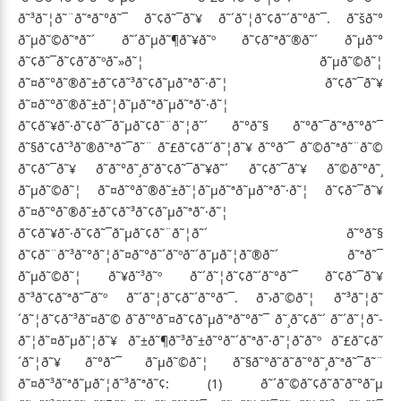
ð˜³ð˜¦ð˜¨ð˜ªð˜°ð˜¯ ð˜¢ð˜¯ð˜¥ ð˜´ð˜¦ð˜¢ð˜´ð˜°ð˜¯. ð˜šð˜°
ð˜µð˜©ð˜ªð˜´ ð˜´ð˜µð˜¶ð˜¥ð˜º ð˜¢ð˜ªð˜®ð˜´ ð˜µð˜°
ð˜¢ð˜¯ð˜¢ð˜­ð˜ºð˜»ð˜¦ ð˜µð˜©ð˜¦
ð˜¤ð˜°ð˜®ð˜±ð˜¢ð˜³ð˜¢ð˜µð˜ªð˜·ð˜¦ ð˜¢ð˜¯ð˜¥
ð˜¤ð˜°ð˜®ð˜±ð˜¦ð˜µð˜ªð˜µð˜ªð˜·ð˜¦
ð˜¢ð˜¥ð˜·ð˜¢ð˜¯ð˜µð˜¢ð˜¨ð˜¦ð˜´ ð˜°ð˜§ ð˜°ð˜¯ð˜ªð˜°ð˜¯
ð˜§ð˜¢ð˜³ð˜®ð˜ªð˜¯ð˜¨ ð˜£ð˜¢ð˜´ð˜¦ð˜¥ ð˜°ð˜¯ ð˜©ð˜ªð˜¨ð˜©
ð˜¢ð˜¯ð˜¥ ð˜­ð˜°ð˜¸ð˜­ð˜¢ð˜¯ð˜¥ð˜´ ð˜¢ð˜¯ð˜¥ ð˜©ð˜°ð˜¸
ð˜µð˜©ð˜¦ ð˜¤ð˜°ð˜®ð˜±ð˜¦ð˜µð˜ªð˜µð˜ªð˜·ð˜¦ ð˜¢ð˜¯ð˜¥
ð˜¤ð˜°ð˜®ð˜±ð˜¢ð˜³ð˜¢ð˜µð˜ªð˜·ð˜¦
ð˜¢ð˜¥ð˜·ð˜¢ð˜¯ð˜µð˜¢ð˜¨ð˜¦ð˜´ ð˜°ð˜§
ð˜¢ð˜¨ð˜³ð˜°ð˜¦ð˜¤ð˜°ð˜´ð˜ºð˜´ð˜µð˜¦ð˜®ð˜´ ð˜ªð˜¯
ð˜µð˜©ð˜¦ ð˜¥ð˜³ð˜º ð˜´ð˜¦ð˜¢ð˜´ð˜°ð˜¯ ð˜¢ð˜¯ð˜¥
ð˜³ð˜¢ð˜ªð˜¯ð˜º ð˜´ð˜¦ð˜¢ð˜´ð˜°ð˜¯. ð˜›ð˜©ð˜¦ ð˜³ð˜¦ð˜
´ð˜¦ð˜¢ð˜³ð˜¤ð˜© ð˜­ð˜°ð˜¤ð˜¢ð˜µð˜ªð˜°ð˜¯ ð˜¸ð˜¢ð˜´ ð˜´ð˜¦ð˜­
ð˜¦ð˜¤ð˜µð˜¦ð˜¥ ð˜±ð˜¶ð˜³ð˜±ð˜°ð˜´ð˜ªð˜·ð˜¦ð˜­ð˜º ð˜£ð˜¢ð˜
´ð˜¦ð˜¥ ð˜°ð˜¯ ð˜µð˜©ð˜¦ ð˜§ð˜°ð˜­ð˜­ð˜°ð˜¸ð˜ªð˜¯ð˜¨
ð˜¤ð˜³ð˜ªð˜µð˜¦ð˜³ð˜ªð˜¢: (1) ð˜´ð˜©ð˜¢ð˜­ð˜­ð˜°ð˜µ