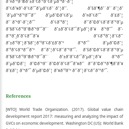
ð˜¤ð˜°ð˜®ð˜±ð˜¢ð˜³ð˜¢ð˜µð˜ªð˜·ð˜¦
ð˜¢ð˜¥ð˜·ð˜¢ð˜¯ð˜µð˜¢ð˜¨ð˜¦ð˜´. ð˜šð˜¶ð˜¨ð˜¨ð˜¦ð˜
´ð˜µð˜ªð˜°ð˜¯ð˜´ ð˜µð˜©ð˜¢ð˜µ ð˜¤ð˜¢ð˜¯ ð˜£ð˜¦
ð˜¨ð˜ªð˜·ð˜¦ð˜¯ ð˜¢ð˜³ð˜¦ ð˜´ð˜©ð˜¢ð˜­ð˜­ð˜°ð˜µ
ð˜§ð˜¢ð˜³ð˜®ð˜ªð˜¯ð˜¨ ð˜±ð˜­ð˜¢ð˜¯ð˜µð˜¦ð˜¥ ð˜ªð˜¯ ð˜­
ð˜°ð˜¸ð˜­ð˜¢ð˜¯ð˜¥ ð˜¢ð˜³ð˜¦ð˜¢ð˜´
ð˜±ð˜³ð˜¦ð˜§ð˜¦ð˜³ð˜¢ð˜£ð˜­ð˜º ð˜ªð˜¯ ð˜µð˜©ð˜¦
ð˜³ð˜¢ð˜ªð˜¯ð˜º ð˜´ð˜¦ð˜¢ð˜´ð˜°ð˜¯. ð˜šð˜©ð˜¢ð˜­ð˜­ð˜°ð˜µ
ð˜§ð˜¢ð˜³ð˜®ð˜ªð˜¯ð˜¨ ð˜±ð˜­ð˜¢ð˜¯ð˜µð˜¦ð˜¥ ð˜ªð˜¯
ð˜µð˜©ð˜¦ ð˜©ð˜ªð˜¨ð˜©ð˜­ð˜¢ð˜¯ð˜¥ð˜´ ð˜´ð˜©ð˜°ð˜¶ð˜­ð˜¥
ð˜£ð˜¦ ð˜ªð˜¯ ð˜µð˜©ð˜¦ ð˜¥ð˜³ð˜º ð˜´ð˜¦ð˜¢ð˜´ð˜°ð˜¯.
References
[WTO] World Trade Organization. (2017). Global value chain
development report 2017: measuring and analyzing the impact of
GVCs on economic development. Washington DC (US): World Bank