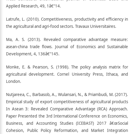
Applied Research, 49, 1â€“14.
Latrufe, L. (2010). Competitiveness, productivity and efficiency in
the agricultural and agri-food sectors. Travaux Universitaires.
Ma, A. S. (2013). Revealed comparative advantage measure:
asean-china trade flows. Journal of Economics and Sustainable
Development, 4, 136â€“145.
Monke, E. & Pearson, S. (1998). The policy analysis matrix for
agricultural development. Cornel University Press, Ithaca, and
London.
Nutjareea, C., Barbasob, A., Wulansari, N., & Priambudi, M. (2017).
Empirical study of export competitiveness of agricultural products
In Asean 3: Revealed Comparative Advantage (RCA) Approach.
Paper Presented the 3rd International Conference on Economics,
Business, and Accounting Studies (ICEBAST) 2017 â€œSocial
Cohesion, Public Policy Reformation, and Market Integration